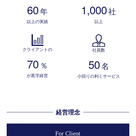
60
1,000
年
社
以上の実績
以上
クライアントの
社員数
70
50
％
名
が黒字経営
小回りの利くサービス
経営理念
For Client