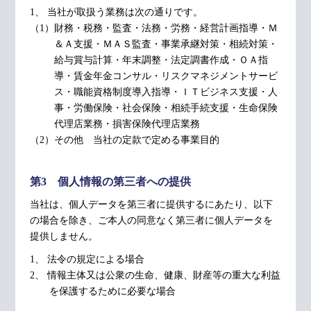
1、 当社が取扱う業務は次の通りです。
（1）財務・税務・監査・法務・労務・経営計画指導・Ｍ
＆Ａ支援・ＭＡＳ監査・事業承継対策・相続対策・
給与賞与計算・年末調整・法定調書作成・ＯＡ指
導・賃金年金コンサル・リスクマネジメントサービ
ス・職能資格制度導入指導・ＩＴビジネス支援・人
事・労働保険・社会保険・相続手続支援・生命保険
代理店業務・損害保険代理店業務
（2）その他 当社の定款で定める事業目的
第3 個人情報の第三者への提供
当社は、個人データを第三者に提供するにあたり、以下
の場合を除き、ご本人の同意なく第三者に個人データを
提供しません。
1、 法令の規定による場合
2、 情報主体又は公衆の生命、健康、財産等の重大な利益
を保護するために必要な場合