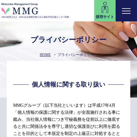
採用サイト
MMG税理士法人
MMG社会保険労務士法人
相続手続支援センター関東
プライバシーポリシー
HOME
プライバシーポリシー
個人情報に関する取り扱い
MMGグループ（以下当社といいます）は平成17年4月
「個人情報の保護に関する法律」が全面施行される事に
鑑み、当社個人情報につき守秘義務を従前以上に徹底す
ると共に関係法令を尊守し適切な保護並びに利用を図る
ことを目的として本規定を制定の上厳正に対処するとと