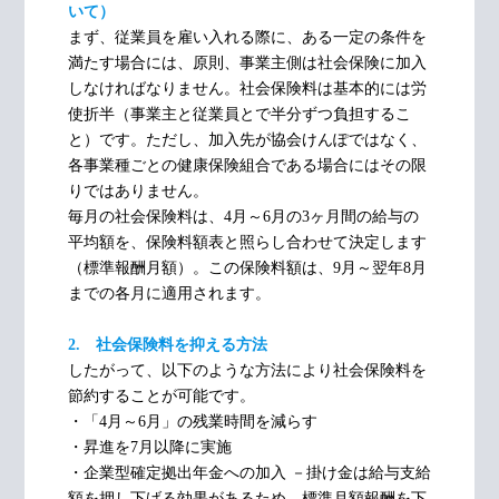
いて）
まず、従業員を雇い入れる際に、ある一定の条件を
満たす場合には、原則、事業主側は社会保険に加入
しなければなりません。社会保険料は基本的には労
使折半（事業主と従業員とで半分ずつ負担するこ
と）です。ただし、加入先が協会けんぽではなく、
各事業種ごとの健康保険組合である場合にはその限
りではありません。
毎月の社会保険料は、4月～6月の3ヶ月間の給与の
平均額を、保険料額表と照らし合わせて決定します
（標準報酬月額）。この保険料額は、9月～翌年8月
までの各月に適用されます。
2. 社会保険料を抑える方法
したがって、以下のような方法により社会保険料を
節約することが可能です。
・「4月～6月」の残業時間を減らす
・昇進を7月以降に実施
・企業型確定拠出年金への加入 －掛け金は給与支給
額を押し下げる効果があるため、標準月額報酬を下