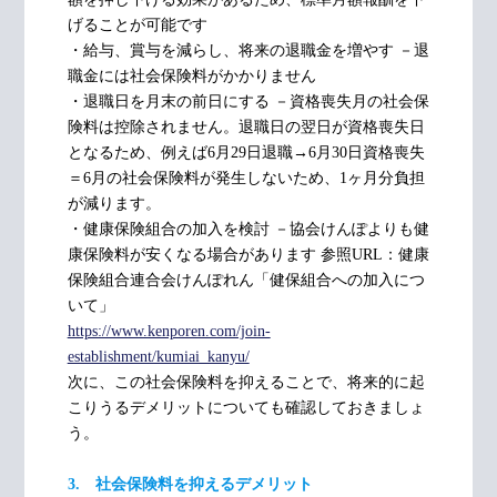
げることが可能です
・給与、賞与を減らし、将来の退職金を増やす －退
職金には社会保険料がかかりません
・退職日を月末の前日にする －資格喪失月の社会保
険料は控除されません。退職日の翌日が資格喪失日
となるため、例えば6月29日退職→6月30日資格喪失
＝6月の社会保険料が発生しないため、1ヶ月分負担
が減ります。
・健康保険組合の加入を検討 －協会けんぽよりも健
康保険料が安くなる場合があります 参照URL：健康
保険組合連合会けんぽれん「健保組合への加入につ
いて」
https://www.kenporen.com/join-
establishment/kumiai_kanyu/
次に、この社会保険料を抑えることで、将来的に起
こりうるデメリットについても確認しておきましょ
う。
3. 社会保険料を抑えるデメリット