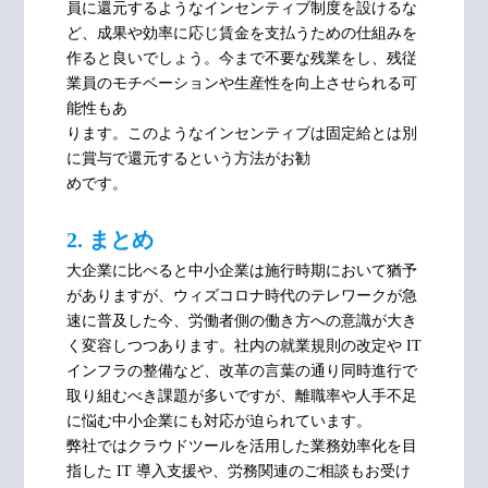
員に還元するようなインセンティブ制度を設けるな
ど、成果や効率に応じ賃金を支払うための仕組みを
作ると良いでしょう。今まで不要な残業をし、残従
業員のモチベーションや生産性を向上させられる可
能性もあ
ります。このようなインセンティブは固定給とは別
に賞与で還元するという方法がお勧
めです。
2. まとめ
大企業に比べると中小企業は施行時期において猶予
がありますが、ウィズコロナ時代のテレワークが急
速に普及した今、労働者側の働き方への意識が大き
く変容しつつあります。社内の就業規則の改定や IT
インフラの整備など、改革の言葉の通り同時進行で
取り組むべき課題が多いですが、離職率や人手不足
に悩む中小企業にも対応が迫られています。
弊社ではクラウドツールを活用した業務効率化を目
指した IT 導入支援や、労務関連のご相談もお受け